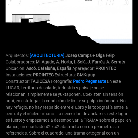
Arquitectos:
[ARQUITECTURIA]
Josep Camps + Olga Felip
Colaboradores:
M. Agudo, A. Horta, I. Solà, J. Farrés, A. Serrats
Ubicación:
Ascó, Cataluña, España
Aparejador:
PROINTEC
Instalaciones:
PROINTEC
Estructura:
GMKgrup
Constructor:
TAUICESA
Fotografía:
Pedro Pegenaute
En este
LUGAR, territorio desolado, industria y paisaje no se
relacionan, simplemente se yuxtaponen. Coexisten sin tensión
aquí, en este lugar, la condición de limite se palpa incómoda. No
hay refugio, no hay respaldo entre el Ebro y la topografía entre la
central y el núcleo urbano.
La necesidad de anclarse a este lugar
es fuerte y empezamos a desempolvar la TRAMA sobre el papel en
blanco, un cuadrado 42 x 42 abstracto con un perímetro sin
referencias. Sobre el cuadrado, una trama ortogonal con un