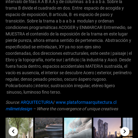
intervalo de filas A A B A A y de columnas a b a a b a. Sobre la
trama B divide el cuadrado en dos. Entre espacio de acogida y
espacio de exposición, B articula, B es espacio de paso y
transición.
Sobre la trama a b a a b a modulan y ordenan
condiciones programáticas ACOGER y ENMARCAR
Entremedio, se
MUESTRA el contenido de la exposición de la trama en este lugar
pierde pureza, ahora emana sentido de pertenencia. Abstracción y
especificidad se entrelazan, XY ya no son ejes sino
coordenadas, dos direcciones estructurales, este oeste | paisaje | el
Ebro y la topografía, norte sur | artificio | la industria y Ascó.
Desde
fuera hacia dentro, espacios accidentales MATERIA sustraída, el
vacío es ausencia, el interior se descubre Acero | exterior, perímetro
regular, denso pesado preciso, oscuro áspero rugoso.
Policarbonato | interior, sustracción irregular, etéreo ligero
sinuoso, luminoso fino terso.
Source:
ARQUITECTURIA
/
www.plataformaarquitectura.cl
milimetdesign
– Where the convergence of unique creatives