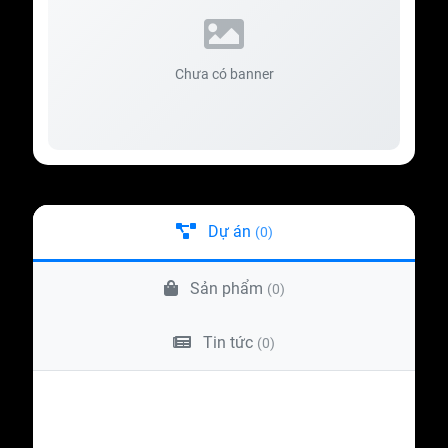
Chưa có banner
Dự án
(0)
Sản phẩm
(0)
Tin tức
(0)