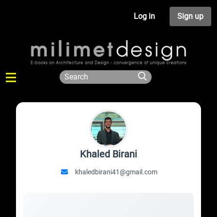
Log in
Sign up
Khaled Birani
khaledbirani41@gmail.com