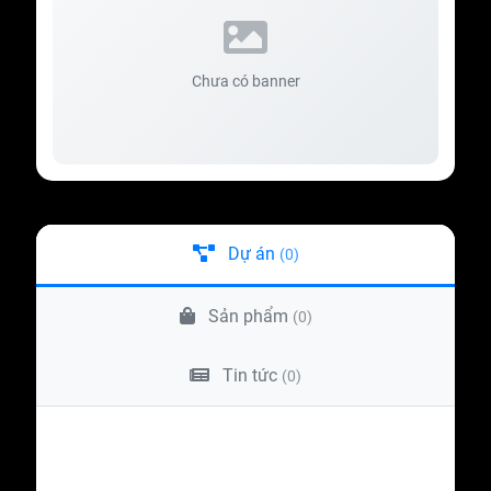
Chưa có banner
Dự án
(0)
Sản phẩm
(0)
Tin tức
(0)