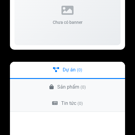
Chưa có banner
Dự án
(0)
Sản phẩm
(0)
Tin tức
(0)