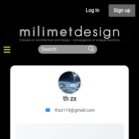
Log in
Sign up
th zx
thzx119@gmail.com