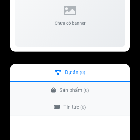
Chưa có banner
Dự án
(0)
Sản phẩm
(0)
Tin tức
(0)